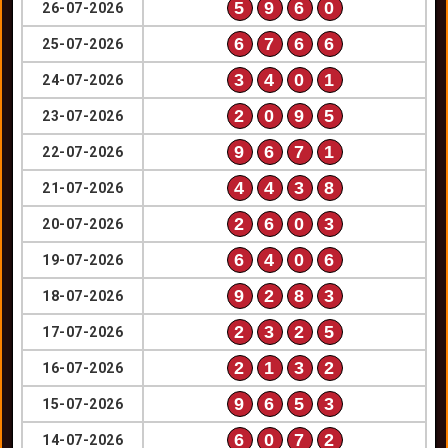
5
9
6
0
26-07-2026
6
7
6
6
25-07-2026
3
4
0
1
24-07-2026
2
0
9
5
23-07-2026
9
6
7
1
22-07-2026
4
4
3
8
21-07-2026
2
6
0
3
20-07-2026
6
4
0
6
19-07-2026
9
2
8
3
18-07-2026
2
3
2
5
17-07-2026
2
1
3
2
16-07-2026
9
6
5
3
15-07-2026
6
0
7
2
14-07-2026