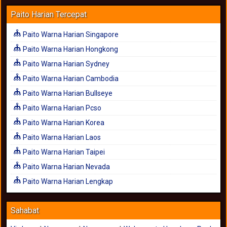
Paito Harian Tercepat
Paito Warna Harian Singapore
Paito Warna Harian Hongkong
Paito Warna Harian Sydney
Paito Warna Harian Cambodia
Paito Warna Harian Bullseye
Paito Warna Harian Pcso
Paito Warna Harian Korea
Paito Warna Harian Laos
Paito Warna Harian Taipei
Paito Warna Harian Nevada
Paito Warna Harian Lengkap
Sahabat