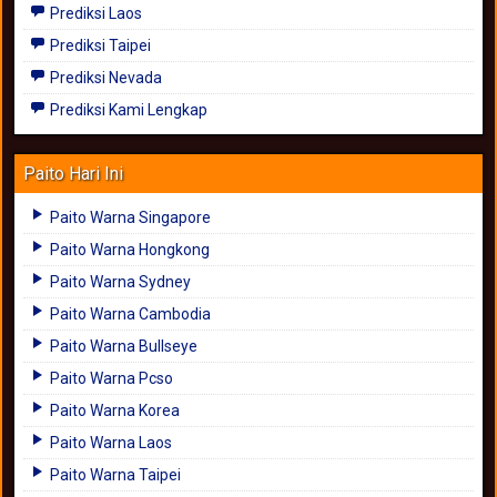
Prediksi Laos
Prediksi Taipei
Prediksi Nevada
Prediksi Kami Lengkap
Paito Hari Ini
Paito Warna Singapore
Paito Warna Hongkong
Paito Warna Sydney
Paito Warna Cambodia
Paito Warna Bullseye
Paito Warna Pcso
Paito Warna Korea
Paito Warna Laos
Paito Warna Taipei