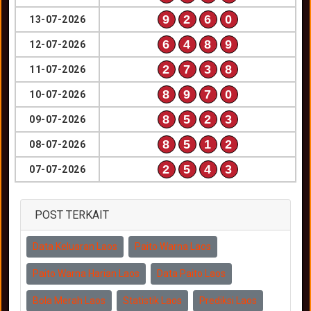
9
2
6
0
13-07-2026
6
4
8
9
12-07-2026
2
7
3
8
11-07-2026
8
9
7
0
10-07-2026
8
5
2
3
09-07-2026
8
5
1
2
08-07-2026
2
5
4
3
07-07-2026
POST TERKAIT
Data Keluaran Laos
Paito Warna Laos
Paito Warna Harian Laos
Data Paito Laos
Bola Merah Laos
Statistik Laos
Prediksi Laos