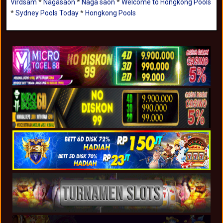
Virdsam
*
Nagasaon
*
Naga saon
*
Welcome to Hongkong Pools
*
Sydney Pools Today
*
Hongkong Pools